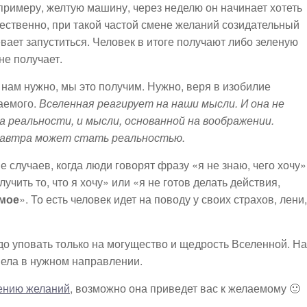
к примеру, желтую машину, через неделю он начинает хотеть
тественно, при такой частой смене желаний созидательный
вает запуститься. Человек в итоге получают либо зеленую
не получает.
 нам нужно, мы это получим. Нужно, веря в изобилие
аемого.
Вселенная реагирует на наши мысли. И она не
а реальности, и мысли, основанной на воображении.
 завтра может стать реальностью.
случаев, когда люди говорят фразу «я не знаю, чего хочу»
учить то, что я хочу» или «я не готов делать действия,
мое
». То есть человек идет на поводу у своих страхов, лени,
адо уповать только на могущество и щедрость Вселенной. Н
вела в нужном направлении.
нению желаний
, возможно она приведет вас к желаемому 🙂