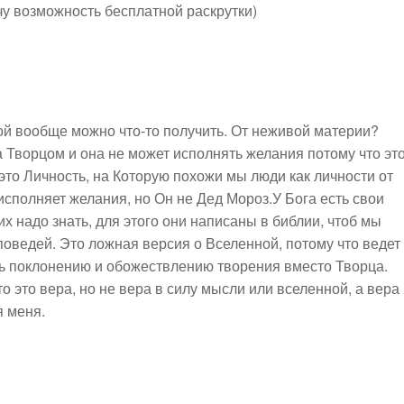
чу возможность бесплатной раскрутки)
ной вообще можно что-то получить. От неживой материи?
а Творцом и она не может исполнять желания потому что эт
это Личность, на Которую похожи мы люди как личности от
исполняет желания, но Он не Дед Мороз.У Бога есть свои
их надо знать, для этого они написаны в библии, чтоб мы
аповедей. Это ложная версия о Вселенной, потому что ведет
сть поклонению и обожествлению творения вместо Творца.
о это вера, но не вера в силу мысли или вселенной, а вера
я меня.