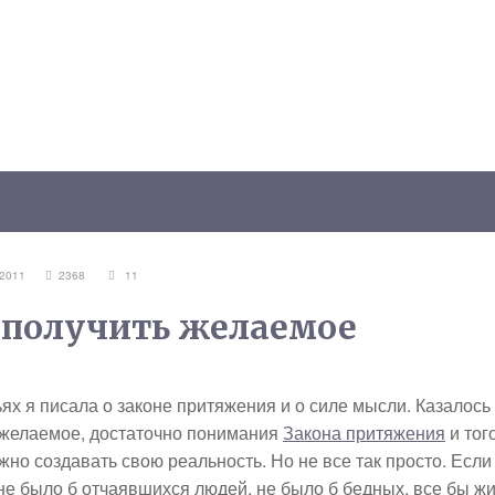
Я 2011
2368
11
 получить желаемое
ях я писала о законе притяжения и о силе мысли. Казалось
 желаемое, достаточно понимания
Закона притяжения
и того
но создавать свою реальность. Но не все так просто. Если
 не было б отчаявшихся людей, не было б бедных, все бы ж