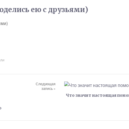
поделись ею с друзьями)
ями)
СЛИ
Следующая
запись »
Что значит настоящая пом
о